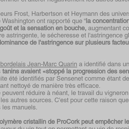
eurs Frost, Harbertson et Heymann des universi
de Washington ont rapporté que “
la concentration
 goût et la sensation en bouche,
augmentant con
re astringente, le sécheresse et l'astringence g
ominance de l'astringence sur plusieurs facteur
e bordelais Jean-Marc Quarin
a identifié dans u
s
tanins avaient «stoppé la progression des se
uite été identifiés par Sensenet comme étant de
ant nettoyé de manière très efficace.
 peuvent réduire à néant, le travail du vigneron
 les autres sources. C'est pour cette raison que
 les manuels.
olymère cristallin de ProCork peut empêcher le
 saveur du vin tout en permettant au vin de respi