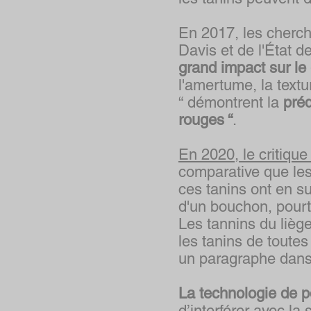
En 2017, les cherch
Davis et de l'État 
grand impact sur le
l'amertume, la textu
“ démontrent la
préd
rouges “
.
En 2020, le critiqu
comparative que le
ces tanins ont en s
d'un bouchon, pourt
Les tannins du liège
les tanins de toutes
un paragraphe dans
La technologie de p
d’interférer avec la