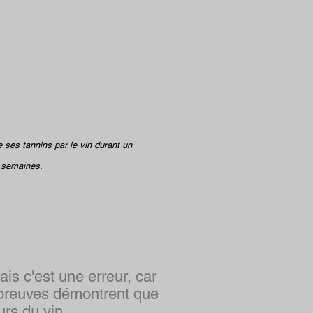
 ses tannins par le vin durant un
2 semaines.
is c'est une erreur, car
 preuves démontrent que
urs du vin.