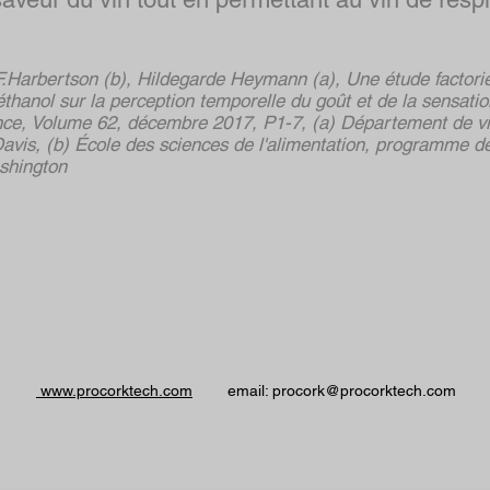
F.Harbertson (b), Hildegarde Heymann (a), Une étude factoriel
 l'éthanol sur la perception temporelle du goût et de la sensat
ce, Volume 62, décembre 2017, P1-7, (a) Département de vit
Davis, (b) École des sciences de l'alimentation, programme de
ashington
www.procorktech.com
email:
procork@procorktech.com