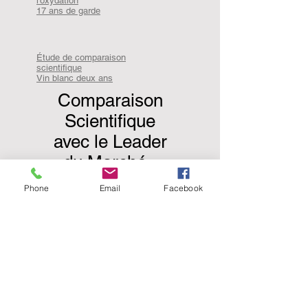
l'oxydation
17 ans de garde
Étude de comparaison
scientifique
Vin blanc deux ans
Comparaison
Scientifique
avec le Leader
du Marché -
Tannin
Phone
Email
Facebook